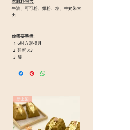
本材料包含:
牛油、可可粉、麵粉、糖、牛奶朱古
力
你需要準備:
6吋方形模具
雞蛋 X3
篩
新上架
新上架