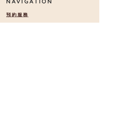
NAVIGATION
​預約服務
加盟機會
查看款式
優惠券
餅卡｜禮物卡
DIY材料包
聯絡我們
​包場查詢
常見問題
加入我們