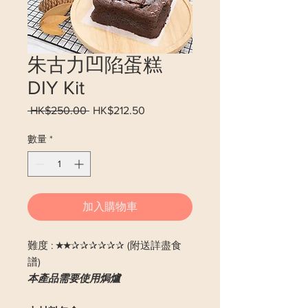
朱古力凹陷蛋糕
DIY Kit
 HK$250.00 
一
HK$212.50
促
般
銷
數量
*
價
價
格
格
加入購物車
難度 : ★★✰✰✰✰✰✰ (附送詳盡食
譜)
本產品需要使用焗爐