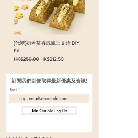
[代糖]奶蓋茶香戚風三文治 DIY
黑森林木頭卷 DIY Kit
Kit
一般價格
HK$350.00
一般價格
促銷價格
HK$250.00
HK$212.50
訂閱我們以便取得最新優惠及資訊!
Email
Join Our Mailing List