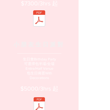
​$7300/3hrs 起​
小朋友生日派對
生日會Birthday Party
可選擇包半場/全場
Entire/Half Venue
​包生日佈置With
Decorations
​$5000/3hrs 起​